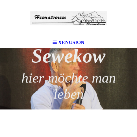
XENUSION
Sewekow
hier möchte man
leben